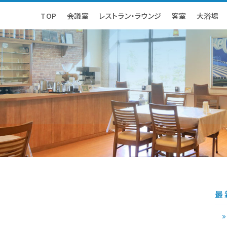
TOP
TOP
会議室
会議室
レストラン・ラウンジ
レストラン・ラウンジ
客室
客室
大浴場
大浴場
客室
大浴場
体験・遊び
アクセス
ホテル案内
よくあるご質
最