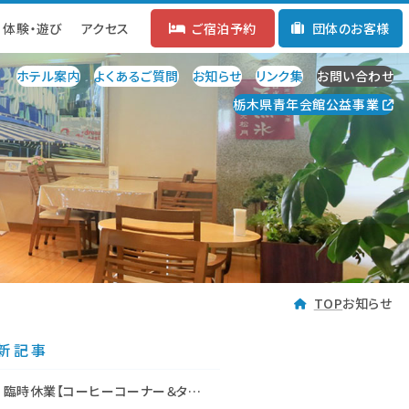
体験・遊び
体験・遊び
アクセス
アクセス
ご宿泊予約
ご宿泊予約
団体のお客様
団体のお客様
ホテル案内
よくあるご質問
お知らせ
リンク集
お問い合わせ
栃木県青年会館公益事業
問
お知らせ
リンク集
お問い合わせ
TOP
お知らせ
新記事
臨時休業【コーヒーコーナー＆タイムズ】