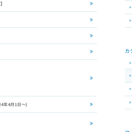
】
カ
4年4月1日～)