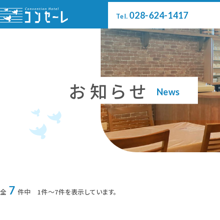
028-624-1417
028-624-1417
Tel.
お知らせ
News
TOP
会議室
レストラン・ラウンジ
栃木県青年会館公益事業
7
全
件中 1件～7件を表示しています。